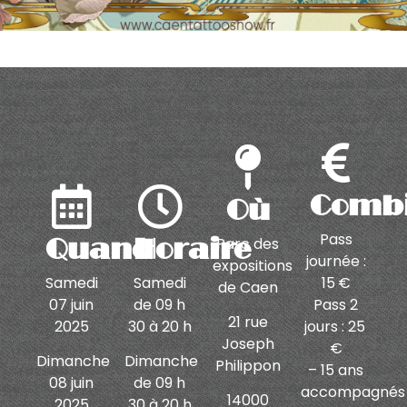
Comb
Où
Pass
Quand
Horaire
Parc des
journée :
expositions
15 €
Samedi
Samedi
de Caen
Pass 2
07 juin
de 09 h
21 rue
jours : 25
2025
30 à 20 h
Joseph
€
Dimanche
Dimanche
Philippon
– 15 ans
08 juin
de 09 h
accompagnés
14000
2025
30 à 20 h