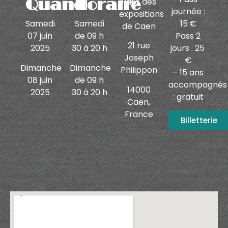
Quand
Horaire
Parc des
journée :
expositions
15 €
Samedi
Samedi
de Caen
Pass 2
07 juin
de 09 h
21 rue
jours : 25
2025
30 à 20 h
Joseph
€
Dimanche
Dimanche
Philippon
– 15 ans
08 juin
de 09 h
accompagnés
14000
2025
30 à 20 h
: gratuit
Caen,
France
Billetterie