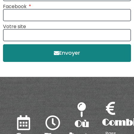
Facebook
Votre site
Envoyer
Comb
Où
Pass