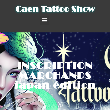
Caen Tattoo Show
INSCRIPTIONS EXPOSANTS
INSCRIPTION
MARCHANDS
japan édition